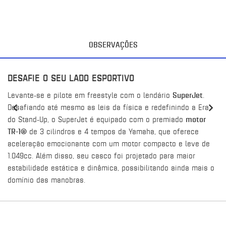
OBSERVAÇÕES
DESAFIE O SEU LADO ESPORTIVO
Levante-se e pilote em freestyle com o lendário
SuperJet
.
Desafiando até mesmo as leis da física e redefinindo a Era
do Stand-Up, o SuperJet é equipado com o premiado
motor
TR-1®
de 3 cilindros e 4 tempos da Yamaha, que oferece
aceleração emocionante com um motor compacto e leve de
1.049cc. Além disso, seu casco foi projetado para maior
estabilidade estática e dinâmica, possibilitando ainda mais o
domínio das manobras.