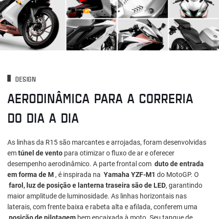
DESIGN
AERODINÂMICA PARA A CORRERIA
DO DIA A DIA
As linhas da R15 são marcantes e arrojadas, foram desenvolvidas
em
túnel de vento
para otimizar o fluxo de ar e oferecer
desempenho aerodinâmico. A parte frontal com
duto de entrada
em forma de M
, é inspirada na
Yamaha YZF-M1
do MotoGP. O
farol, luz de posição e lanterna traseira são de LED
, garantindo
maior amplitude de luminosidade. As linhas horizontais nas
laterais, com frente baixa e rabeta alta e afilada, conferem uma
posição de pilotagem
bem encaixada à moto. Seu tanque de